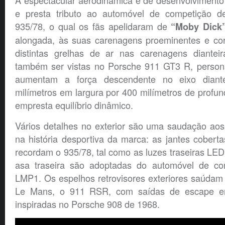
A espectacular aerodinâmica é de desenvolviment
e presta tributo ao automóvel de competição 
935/78, o qual os fãs apelidaram de
“Moby Dick
alongada, às suas carenagens proeminentes e co
distintas grelhas de ar nas carenagens diantei
também ser vistas no Porsche 911 GT3 R, personal
aumentam a força descendente no eixo diante
milímetros em largura por 400 milímetros de profund
empresta equilíbrio dinâmico.
Vários detalhes no exterior são uma saudação aos
na história desportiva da marca: as jantes cober
recordam o 935/78, tal como as luzes traseiras LE
asa traseira são adoptadas do automóvel de co
LMP1. Os espelhos retrovisores exteriores saúdam
Le Mans, o 911 RSR, com saídas de escape em
inspiradas no Porsche 908 de 1968.