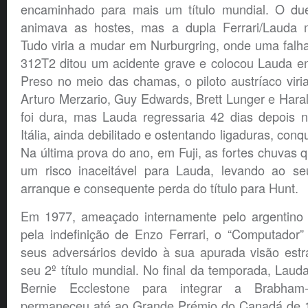
encaminhado para mais um título mundial. O d
animava as hostes, mas a dupla Ferrari/Lauda m
Tudo viria a mudar em Nurburgring, onde uma falh
312T2 ditou um acidente grave e colocou Lauda en
Preso no meio das chamas, o piloto austríaco viri
Arturo Merzario, Guy Edwards, Brett Lunger e Haral
foi dura, mas Lauda regressaria 42 dias depois
Itália, ainda debilitado e ostentando ligaduras, conq
Na última prova do ano, em Fuji, as fortes chuvas
um risco inaceitável para Lauda, levando ao s
arranque e consequente perda do título para Hunt.
Em 1977, ameaçado internamente pelo argentino
pela indefinição de Enzo Ferrari, o “Computador”
seus adversários devido à sua apurada visão estr
seu 2º título mundial. No final da temporada, Lauda
Bernie Ecclestone para integrar a Brabham
permaneceu até ao Grande Prémio do Canadá de 1