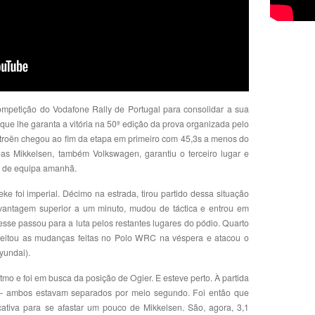
competição do Vodafone Rally de Portugal para consolidar a sua
ue lhe garanta a vitória na 50ª edição da prova organizada pelo
itroën chegou ao fim da etapa em primeiro com 45,3s a menos do
as Mikkelsen, também Volkswagen, garantiu o terceiro lugar e
o de equipa amanhã.
e foi imperial. Décimo na estrada, tirou partido dessa situação
vantagem superior a um minuto, mudou de táctica e entrou em
resse passou para a luta pelos restantes lugares do pódio. Quarto
oveitou as mudanças feitas no Polo WRC na véspera e atacou o
yundai).
o e foi em busca da posição de Ogier. E esteve perto. À partida
2 – ambos estavam separados por meio segundo. Foi então que
cativa para se afastar um pouco de Mikkelsen. São, agora, 3,1