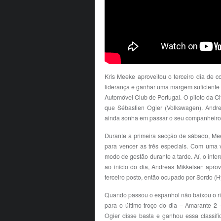
Kris Meeke aproveitou o terceiro dia de 
liderança e ganhar uma margem suficiente q
Automóvel Club de Portugal. O piloto da C
que Sébastien Ogier (Volkswagen). Andre
ainda sonha em passar o seu companheir
Durante a primeira secção de sábado, Meek
para vencer as três especiais. Com uma 
modo de gestão durante a tarde. Aí, o inte
ao início do dia, Andreas Mikkelsen apr
terceiro posto, então ocupado por Sordo (H
Quando passou o espanhol não baixou o ritm
para o último troço do dia – Amarante 
Ogier disse basta e ganhou essa classifi