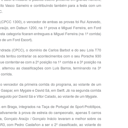
uito Vasco Sameiro e contribuindo também para a festa com um
C.
 (CPCC 1300), o vencedor de ambas as provas foi Rui Azevedo,
Araújo, em Datsun 1200, na 1ª prova e Miguel Ferreira, em Ford
esta categoria ficaram entregues a Miguel Ferreira (na 1ª corrida)
e de um Ford Escort).
indrada (CPCC), o domínio de Carlos Barbot e do seu Lola T70
nda tentou contrariar os acontecimentos com o seu Porsche 930
ue contentar-se com a 2ª posição na 1ª corrida e a 3ª posição na
, alternou as classificações com Luís Barros, terminando na 3ª
 corrida.
i o vencedor da primeira corrida do programa, ao volante de um
aspar, em Mygale e David Sá, em Swift. Já na segunda corrida
seguido por David Sá e Vítor Calado, ao volante de um Mygale.
 em Braga, integrados na Taça de Portugal de Sport-Protótipos,
ativamente à prova de estreia do campeonato, apenas 5 carros
a, Gonçalo Araújo / Gonçalo Inácio levaram a melhor sobre os
SR3, com Pedro Castañon a ser o 2º classificado, ao volante do