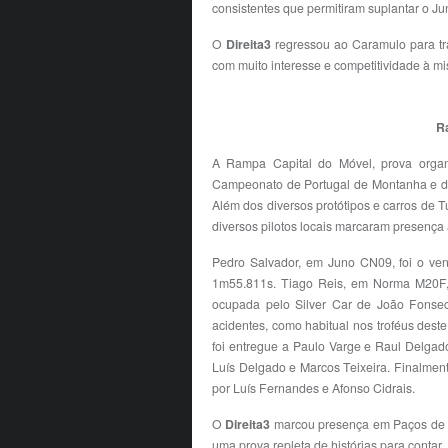
consistentes que permitiram suplantar o 
O
Direita3
regressou ao Caramulo para tr
com muito interesse e competitividade à mi
R
A Rampa Capital do Móvel, prova organ
Campeonato de Portugal de Montanha e do
Além dos diversos protótipos e carros de 
diversos pilotos locais marcaram presença
Pedro Salvador, em Juno CN09, foi o ve
1m55.811s. Tiago Reis, em Norma M20F, f
ocupada pelo Silver Car de João Fonsec
acidentes, como habitual nos troféus dest
foi entregue a Paulo Varge e Raul Delgado
Luís Delgado e Marcos Teixeira. Finalment
por Luís Fernandes e Afonso Cidrais.
O
Direita3
marcou presença em Paços de Fe
uma prova repleta de histórias para conta