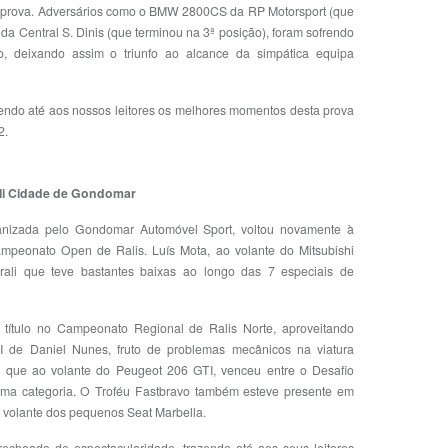
sta prova. Adversários como o BMW 2800CS da RP Motorsport (que
a Central S. Dinis (que terminou na 3ª posição), foram sofrendo
, deixando assim o triunfo ao alcance da simpática equipa
endo até aos nossos leitores os melhores momentos desta prova
2.
li Cidade de Gondomar
nizada pelo Gondomar Automóvel Sport, voltou novamente à
mpeonato Open de Ralis. Luís Mota, ao volante do Mitsubishi
ali que teve bastantes baixas ao longo das 7 especiais de
o título no Campeonato Regional de Ralis Norte, aproveitando
 de Daniel Nunes, fruto de problemas mecânicos na viatura
, que ao volante do Peugeot 206 GTI, venceu entre o Desafio
sma categoria. O Troféu Fastbravo também esteve presente em
 volante dos pequenos Seat Marbella.