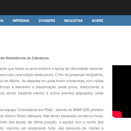
OS
IMPRENSA
DOSSIERS
MAQUETAS
SOBRE
 de Resistência de Clássicos
vento que todos os anos encerra a época da Velocidade nacional,
ara mais uma edição desta prova. O frio foi presença obrigatória,
 do Minho. As disputas em pista foram numerosas, com várias
ncias a alterarem a classificação desta prova. Infelizmente, a
a, sendo bastante inferior a outros eventos disputados neste
pela equipa “Comissários em Pista”, através do BMW 325i pilotado
lo Silva e Pedro Marques. Não tendo efectuado os treinos livres,
tindo das boxes, da última posição, a equipa com o cunho dos
ho imprimiu um andamento forte, não deixando de manter a