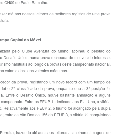
Juno CN09 de Paulo Ramalho.
azer até aos nossos leitores os melhores registos de uma prova
stura.
ampa Capital do Móvel
izada pelo Clube Aventura do Minho, acolheu o pelotão do
 Desafio Único, numa prova recheada de motivos de interesse.
Turismo habituais ao longo da provas deste campeonato nacional,
 ao volante das suas valentes máquinas.
ncedor da prova, registando um novo record com um tempo de
oi o 2º classificado da prova, enquanto que a 3ª posição foi
a. Entre o Desafio Único, houve bastante animação e alguns
e campeonato. Entre os FEUP 1, dedicado aos Fiat Uno, a vitória
. Relativamente aos FEUP 2, o triunfo foi alcançado pela dupla
e, entre os Alfa Romeo 156 do FEUP 3, a vitória foi conquistado
rreira, trazendo até aos seus leitores as melhores imagens de
r…