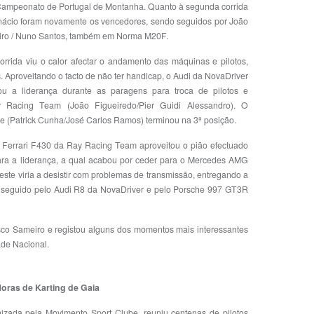
Campeonato de Portugal de Montanha. Quanto à segunda corrida
Inácio foram novamente os vencedores, sendo seguidos por João
iro / Nuno Santos, também em Norma M20F.
orrida viu o calor afectar o andamento das máquinas e pilotos,
. Aproveitando o facto de não ter handicap, o Audi da NovaDriver
ou a liderança durante as paragens para troca de pilotos e
Racing Team (João Figueiredo/Pier Guidi Alessandro). O
 (Patrick Cunha/José Carlos Ramos) terminou na 3ª posição.
 Ferrari F430 da Ray Racing Team aproveitou o pião efectuado
ara a liderança, a qual acabou por ceder para o Mercedes AMG
ste viria a desistir com problemas de transmissão, entregando a
foi seguido pelo Audi R8 da NovaDriver e pelo Porsche 997 GT3R
asco Sameiro e registou alguns dos momentos mais interessantes
ade Nacional.
Horas de Karting de Gaia
izada pela Movimento Sport Clube, reuniu centenas de pilotos