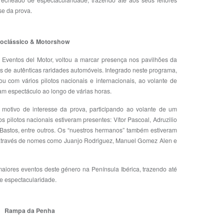
recheado de espectacularidade, trazendo até aos seus leitores
se da prova.
oclássico & Motorshow
 Eventos del Motor, voltou a marcar presença nos pavilhões da
 de autênticas raridades automóveis. Integrado neste programa,
 com vários pilotos nacionais e internacionais, ao volante de
m espectáculo ao longo de várias horas.
 motivo de interesse da prova, participando ao volante de um
s pilotos nacionais estiveram presentes: Vítor Pascoal, Adruzilio
 Bastos, entre outros. Os “nuestros hermanos” também estiveram
 através de nomes como Juanjo Rodriguez, Manuel Gomez Alen e
aiores eventos deste género na Península Ibérica, trazendo até
e espectacularidade.
Rampa da Penha