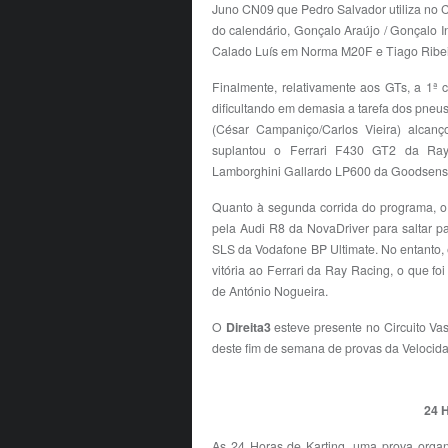
Juno CN09 que Pedro Salvador utiliza no 
do calendário, Gonçalo Araújo / Gonçalo 
Calado Luís em Norma M20F e Tiago Ribe
Finalmente, relativamente aos GTs, a 1ª c
dificultando em demasia a tarefa dos pneus
(César Campaniço/Carlos Vieira) alcanç
suplantou o Ferrari F430 GT2 da Ray 
Lamborghini Gallardo LP600 da Goodsense
Quanto à segunda corrida do programa, o
pela Audi R8 da NovaDriver para saltar p
SLS da Vodafone BP Ultimate. No entanto, e
vitória ao Ferrari da Ray Racing, o que 
de António Nogueira.
O
Direita3
esteve presente no Circuito V
deste fim de semana de provas da Velocid
24 
As 24 Horas de Karting, uma prova organ