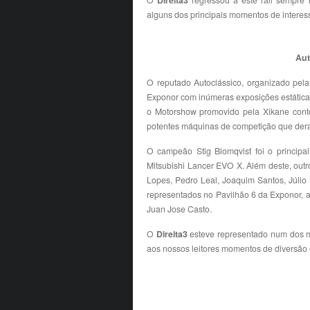
O
Direita3
regressou a este rali sempre 
alguns dos principais momentos de interes
Aut
O reputado Autoclássico, organizado pela
Exponor com inúmeras exposições estáticas
o Motorshow promovido pela Xikane contou
potentes máquinas de competição que dera
O campeão Stig Blomqvist foi o principal
Mitsubishi Lancer EVO X. Além deste, outro
Lopes, Pedro Leal, Joaquim Santos, Júlio
representados no Pavilhão 6 da Exponor,
Juan Jose Casto.
O
Direita3
esteve representado num dos m
aos nossos leitores momentos de diversão 