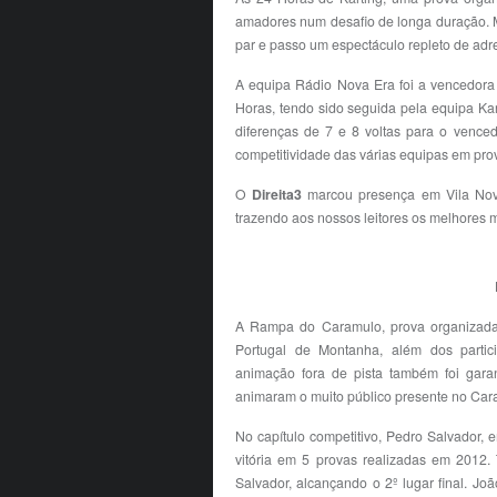
amadores num desafio de longa duração. 
par e passo um espectáculo repleto de adr
A equipa Rádio Nova Era foi a vencedora
Horas, tendo sido seguida pela equipa Ka
diferenças de 7 e 8 voltas para o vence
competitividade das várias equipas em pro
O
Direita3
marcou presença em Vila Nov
trazendo aos nossos leitores os melhores
A Rampa do Caramulo, prova organizada
Portugal de Montanha, além dos partici
animação fora de pista também foi garan
animaram o muito público presente no Car
No capítulo competitivo, Pedro Salvador,
vitória em 5 provas realizadas em 2012.
Salvador, alcançando o 2º lugar final. J