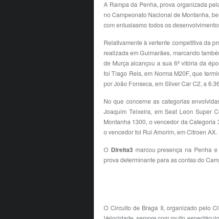
A Rampa da Penha, prova organizada pela 
no Campeonato Nacional de Montanha, bem
com entusiasmo todos os desenvolvimento
Relativamente à vertente competitiva da pr
realizada em Guimarães, marcando também 
de Murça alcançou a sua 6ª vitória da époc
foi Tiago Reis, em Norma M20F, que termin
por João Fonseca, em Silver Car C2, a 6.36
No que concerne as categorias envolvidas
Joaquim Teixeira, em Seat Leon Super Co
Montanha 1300, o vencedor da Categoria 3
o vencedor foi Rui Amorim, em Citroen AX.
O
Direita3
marcou presença na Penha e t
prova determinante para as contas do Ca
O Circuito de Braga II, organizado pelo 
Velocidade, sempre com muito espectáculo 