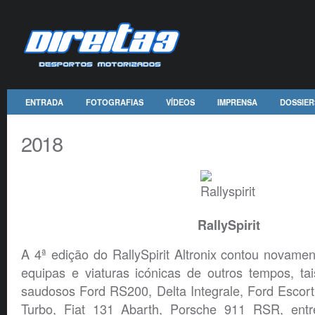
ENTRADA
FOTOGRAFIAS
VÍDEOS
IMPRENSA
DOSSIER
2018
RallySpirit
A 4ª edição do RallySpirit Altronix contou novam
equipas e viaturas icónicas de outros tempos, ta
saudosos Ford RS200, Delta Integrale, Ford Escor
Turbo, Fiat 131 Abarth, Porsche 911 RSR, entr