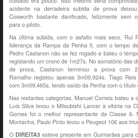
cuidado era pouco. Isso mesmo seria comprovado
acidente na derradeira subida de prova deixo
Cosworth bastante danificado, felizmente sem c
para o piloto.
Na última súbida, com o asfalto mais seco, Rui 
liderança da Rampa da Penha II, com o tempo de
Pedro Castanon não se fez rogado e bateu o tempo
registando um crono de 1m27s. No somatório das d
de prova, Castanon terminou a prova com 2
Ramalho registou apenas 3m00,924s. Tiago Reis fo
com 3m09,465s, tendo saído da Penha com o título 
Nas restantes categorias, Manuel Correia bateu a 
Luís Silva levou o Mitsubishi Lancer à vitória na 
Gomes foi o melhor representante da Classe 6. 
Montanha, Paulo Pinto levou o Peugeot 106 aos triu
O
esteve presente em Guimarães para c
DIREITA3