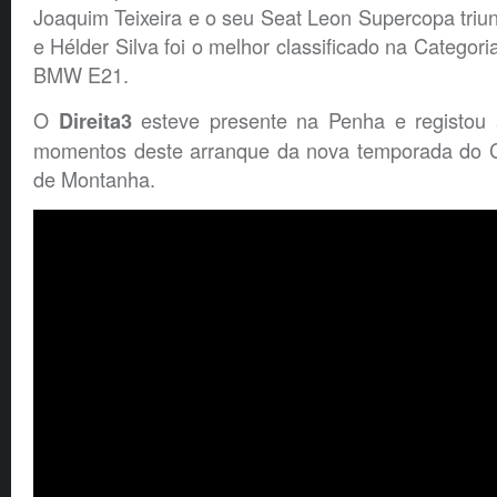
Joaquim Teixeira e o seu Seat Leon Supercopa triu
e Hélder Silva foi o melhor classificado na Categori
BMW E21.
O
esteve presente na Penha e registou 
Direita3
momentos deste arranque da nova temporada do 
de Montanha.