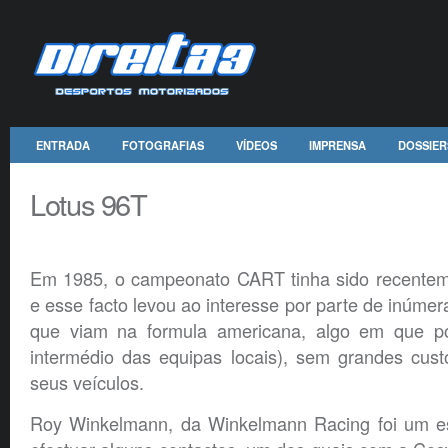
ENTRADA
FOTOGRAFIAS
VÍDEOS
IMPRENSA
DOSSIER
Lotus 96T
Em 1985, o campeonato CART tinha sido recentem
e esse facto levou ao interesse por parte de inúmer
que viam na formula americana, algo em que po
intermédio das equipas locais), sem grandes cust
seus veículos.
Roy Winkelmann, da Winkelmann Racing foi um e