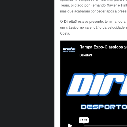
Team, pilotado por Fernando Xavier e Pin
mas que acabaram por ceder após a presen
O
Direita3
esteve presente, terminando a
um clássico no calendário da velocidade 
Costa.