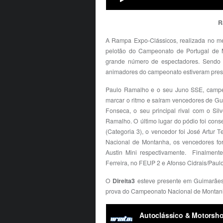
R
A Rampa Expo-Clássicos, realizada no me
pelotão do Campeonato de Portugal de 
grande número de espectadores. Sendo a
animadores do campeonato estiveram prese
Paulo Ramalho e o seu Juno SSE, campeõe
marcar o ritmo e saíram vencedores de Gui
Fonseca, o seu principal rival com o Sil
Ramalho. O último lugar do pódio foi con
(Categoria 3), o vencedor foi José Artur 
Nacional de Montanha, os vencedores fo
Austin Mini respectivamente. Finalment
Ferreira, no FEUP 2 e Afonso Cidrais/Pau
O
Direita3
esteve presente em Guimarães
prova do Campeonato Nacional de Montanha