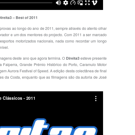
ireita3 – Best of 2011
provas ao longo do ano de 2011, sempre através do atento olhar
orador e um dos mentores do projecto. Com 2011 a ser marcado
desportos motorizados nacionais, nada como recordar um longo
nível.
lmagens deste ano que agora termina. O
Direita3
esteve presente
 Falperra, Grande Prémio Histórico do Porto, Caramulo Motor
em Aurora Festival of Speed. A edição desta colectânea de final
es da Costa, enquanto que as filmagens são da autoria de José