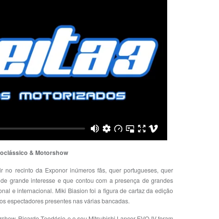
oclássico & Motorshow
r no recinto da Exponor inúmeros fãs, quer portugueses, quer
de grande interesse e que contou com a presença de grandes
al e internacional. Miki Biasion foi a figura de cartaz da edição
dos espectadores presentes nas várias bancadas.
orshow, Ricardo Teodósio e o seu Mitsubishi Lancer EVO IV foram