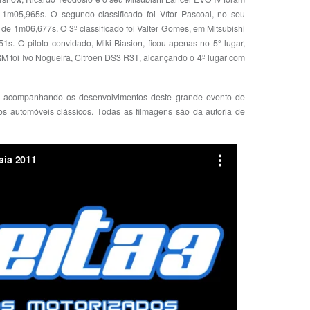
1m05,965s. O segundo classificado foi Vítor Pascoal, no seu
 de 1m06,677s. O 3º classificado foi Valter Gomes, em Mitsubishi
 O piloto convidado, Miki Biasion, ficou apenas no 5º lugar,
foi Ivo Nogueira, Citroen DS3 R3T, alcançando o 4º lugar com
, acompanhando os desenvolvimentos deste grande evento de
s automóveis clássicos. Todas as filmagens são da autoria de