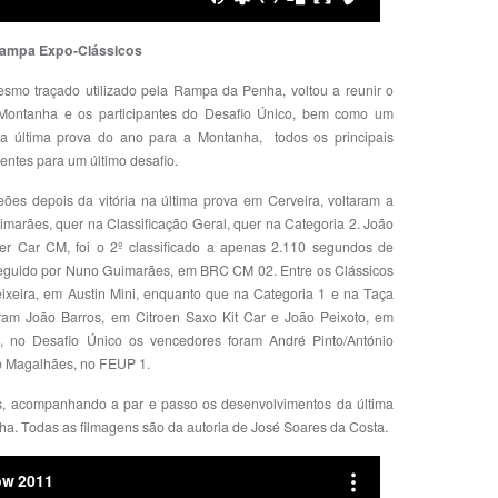
ampa Expo-Clássicos
smo traçado utilizado pela Rampa da Penha, voltou a reunir o
Montanha e os participantes do Desafio Único, bem como um
 última prova do ano para a Montanha, todos os principais
ntes para um último desafio.
s depois da vitória na última prova em Cerveira, voltaram a
marães, quer na Classificação Geral, quer na Categoria 2. João
ver Car CM, foi o 2º classificado a apenas 2.110 segundos de
seguido por Nuno Guimarães, em BRC CM 02. Entre os Clássicos
Teixeira, em Austin Mini, enquanto que na Categoria 1 e na Taça
ram João Barros, em Citroen Saxo Kit Car e João Peixoto, em
e, no Desafio Único os vencedores foram André Pinto/António
lo Magalhães, no FEUP 1.
, acompanhando a par e passo os desenvolvimentos da última
. Todas as filmagens são da autoria de José Soares da Costa.