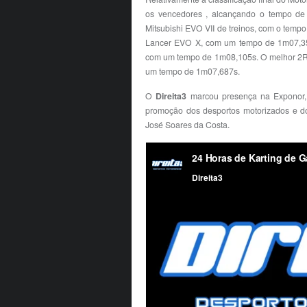
os vencedores , alcançando o tempo de 
Mitsubishi EVO VII de treinos, com o tempo
Lancer EVO X, com um tempo de 1m07,351s.
com um tempo de 1m08,105s. O melhor 2RM 
um tempo de 1m07,687s.
O
Direita3
marcou presença na Exponor
promoção dos desportos motorizados e do
José Soares da Costa.