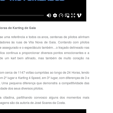
Horas de Karting de Gaia
se uma referência e todos os anos, centenas de pilotos alinham
tadores às ruas de Vila Nova de Gaia. Contando com pilotos
ve assegurado e o espectáculo também…o traçado delineado nas
ica continua a proporcionar diversos pontos emocionantes e a
ó de um kart bem afinado, mas também de muito coração na
 com cerca de 1147 voltas cumpridas ao longo de 24 Horas, tendo
 2º lugar e Karting 4 Speed, em 3º lugar, com diferenças de 3 e
e. Uma pequena diferença que demonstra a competitividade das
dade dos seus diversos pilotos.
a citadina, partilhando convosco alguns dos momentos mais
magens são da autoria de José Soares da Costa.