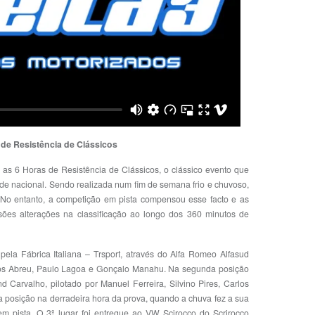
 de Resistência de Clássicos
 as 6 Horas de Resistência de Clássicos, o clássico evento que
de nacional. Sendo realizada num fim de semana frio e chuvoso,
 No entanto, a competição em pista compensou esse facto e as
sões alterações na classificação ao longo dos 360 minutos de
 pela Fábrica Italiana – Trsport, através do Alfa Romeo Alfasud
rlos Abreu, Paulo Lagoa e Gonçalo Manahu. Na segunda posição
 Carvalho, pilotado por Manuel Ferreira, Silvino Pires, Carlos
a posição na derradeira hora da prova, quando a chuva fez a sua
em pista. O 3º lugar foi entregue ao VW Scirocco do Scrirocco