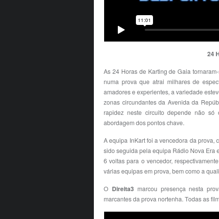
24 
As 24 Horas de Karting de Gaia tornaram-
numa prova que atrai milhares de espec
amadores e experientes, a variedade este
zonas circundantes da Avenida da Repúbl
rapidez neste circuito depende não s
abordagem dos pontos chave.
A equipa InKart foi a vencedora da prova,
sido seguida pela equipa Rádio Nova Era em
6 voltas para o vencedor, respectivament
várias equipas em prova, bem como a quali
O
Direita3
marcou presença nesta prov
marcantes da prova nortenha. Todas as fil