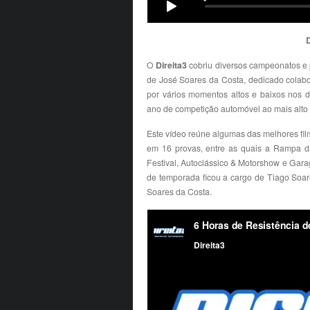
D
O
Direita3
cobriu diversos campeonatos e 
de José Soares da Costa, dedicado colab
por vários momentos altos e baixos nos 
ano de competição automóvel ao mais alto 
Este vídeo reúne algumas das melhores fi
em 16 provas, entre as quais a Rampa da
Festival, Autoclássico & Motorshow e Garag
de temporada ficou a cargo de Tiago Soar
Soares da Costa.