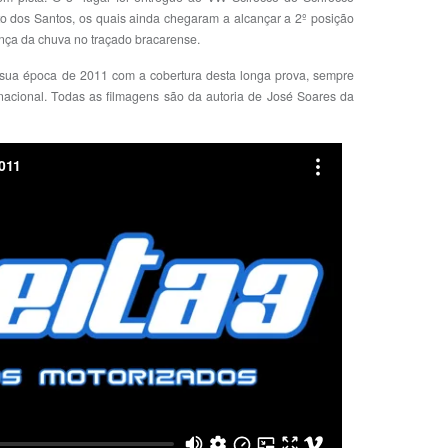
to dos Santos, os quais ainda chegaram a alcançar a 2º posição
ça da chuva no traçado bracarense.
 sua época de 2011 com a cobertura desta longa prova, sempre
nacional. Todas as filmagens são da autoria de José Soares da