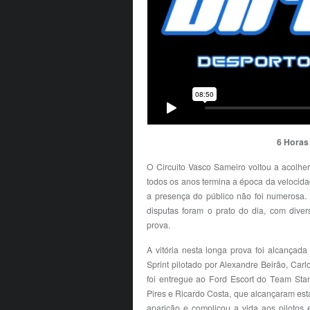
6 Horas
O Circuito Vasco Sameiro voltou a acolher
todos os anos termina a época da velocida
a presença do público não foi numerosa.
disputas foram o prato do dia, com diver
prova.
A vitória nesta longa prova foi alcançada
Sprint pilotado por Alexandre Beirão, Ca
foi entregue ao Ford Escort do Team Stand
Pires e Ricardo Costa, que alcançaram est
aparição e complicou a vida aos pilotos 