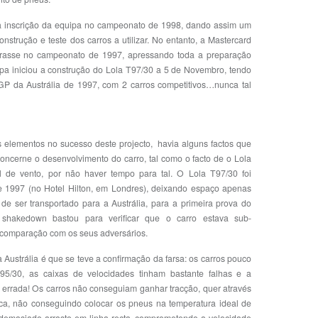
s a inscrição da equipa no campeonato de 1998, dando assim um
strução e teste dos carros a utilizar. No entanto, a Mastercard
trasse no campeonato de 1997, apressando toda a preparação
ipa iniciou a construção do Lola T97/30 a 5 de Novembro, tendo
P da Austrália de 1997, com 2 carros competitivos…nunca tal
 elementos no sucesso deste projecto, havia alguns factos que
cerne o desenvolvimento do carro, tal como o facto de o Lola
l de vento, por não haver tempo para tal. O Lola T97/30 foi
e 1997 (no Hotel Hilton, em Londres), deixando espaço apenas
 ser transportado para a Austrália, para a primeira prova do
hakedown bastou para verificar que o carro estava sub-
m comparação com os seus adversários.
Austrália é que se teve a confirmação da farsa: os carros pouco
95/30, as caixas de velocidades tinham bastante falhas e a
 errada! Os carros não conseguiam ganhar tracção, quer através
ca, não conseguindo colocar os pneus na temperatura ideal de