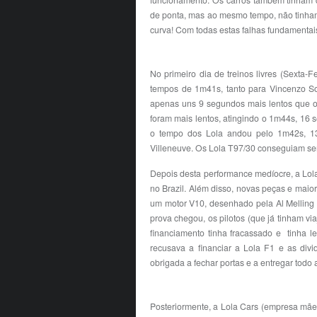
funcionamento. Os carros também tinham 
de ponta, mas ao mesmo tempo, não tinh
curva! Com todas estas falhas fundamentai
No primeiro dia de treinos livres (Sexta-
tempos de 1m41s, tanto para Vincenzo Sos
apenas uns 9 segundos mais lentos que o 
foram mais lentos, atingindo o 1m44s, 16
o tempo dos Lola andou pelo 1m42s, 1
Villeneuve. Os Lola T97/30 conseguiam ser
Depois desta performance medíocre, a Lola 
no Brazil. Além disso, novas peças e maio
um motor V10, desenhado pela Al Melling e
prova chegou, os pilotos (que já tinham vi
financiamento tinha fracassado e tinha l
recusava a financiar a Lola F1 e as divi
obrigada a fechar portas e a entregar todo a
Posteriormente, a Lola Cars (empresa mãe