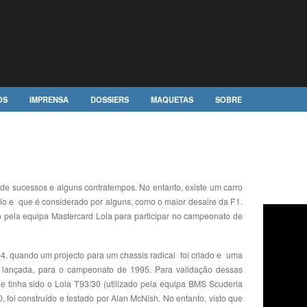
OS
IMPRENSA
DOSSIERS
MAQUETAS
SOBRE
 de sucessos e alguns contratempos. No entanto, existe um carro
clo e que é considerado por alguns, como o maior desaire da F1.
do pela equipa Mastercard Lola para participar no campeonato de
, quando um projecto para um chassis radical foi criado e uma
oi lançada, para o campeonato de 1995. Para validação dessas
ue tinha sido o Lola T93/30 (utilizado pela equipa BMS Scuderia
0, foi construído e testado por Alan McNish. No entanto, visto que