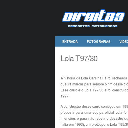
ENTRADA
FOTOGRAFIAS
VÍDE
Lola T97/30
A história da Lola Cars na F1 foi recheada
que irá marcar para sempre o fim desse ci
Esse carro é o Lola T97/30 e foi construí
1997.
A construção desse carro começou em 1994
proposta para uma equipa oficial Lola f
intenções e para não repetir o desastre q
Italia em 1993), um protótipo, o Lola T95/3