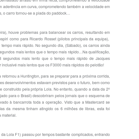
demasiado arrasto em linha recta, comprometendo a velocidade
am aderência em curva, comprometendo também a velocidade em
s, o carro tornou-se a piada do paddock…
Feira), houve problemas para balancear os carros, resultando em
piri como para Ricardo Rosset (pilotos principais da equipa),
tempo mais rápido. No segundo dia, (Sábado), os carros ainda
 segundos mais lentos que o tempo mais rápido…Na qualificação,
3 segundos mais lento que o tempo mais rápido de Jacques
 inclusivé mais lentos que os F3000 mais rápidos do pelotão!
retornou a Huntington, para se preparar para a próxima corrida,
res desenvolvimentos estavam previstos para o futuro, bem como
 construído pela própria Lola. No entanto, quando a data da 2ª
ajado para o Brasil) descobriram pelos jornais que o esquema de
evado à bancarrota toda a operação. Visto que a Mastercard se
das da mesma tinham atingido os 6 milhões de libras, esta foi
 material.
 da Lola F1) passou por tempos bastante complicados, entrando