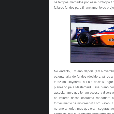
os tempos marcados por esse protótipo ti
falta de fundos para financiamento do proj
No entanto, um ano depois (em Novembro
patente falta de fundos (devido a vários
feroz da Reynard), a Lola decidiu joga
planeado pela Mastercard. Esse plano con
associariam e que teriam acesso a diversa
os valores desse esquema rondariam os
fornecimento de motores V8 Ford Zetec-R (
no ano anterior, mas que eram seguras ao 
contracto com a Bridgstone para fornecime