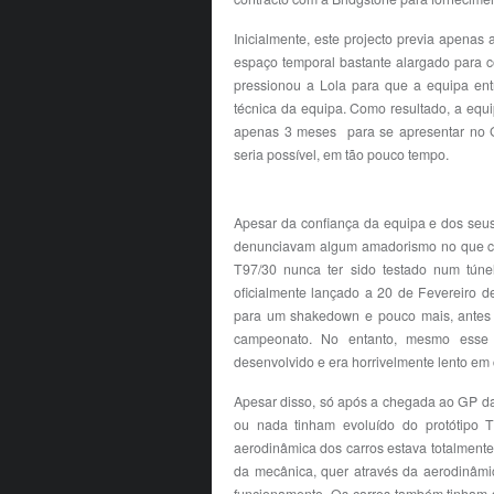
Inicialmente, este projecto previa apena
espaço temporal bastante alargado para con
pressionou a Lola para que a equipa en
técnica da equipa. Como resultado, a equ
apenas 3 meses para se apresentar no G
seria possível, em tão pouco tempo.
Apesar da confiança da equipa e dos seus
denunciavam algum amadorismo no que con
T97/30 nunca ter sido testado num túne
oficialmente lançado a 20 de Fevereiro d
para um shakedown e pouco mais, antes de
campeonato. No entanto, mesmo esse s
desenvolvido e era horrivelmente lento e
Apesar disso, só após a chegada ao GP da 
ou nada tinham evoluído do protótipo T
aerodinâmica dos carros estava totalmente
da mecânica, quer através da aerodinâmi