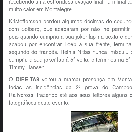
recebendo uma estrondosa ovação final num final a
muito calor em
Montalegre
.
Kristoffersson perdeu algumas décimas de segund
com Solberg, que acabaram por não lhe permitir m
pois quando cumpriu a sua joker-lap na sexta e derr
acabou por encontrar Loeb à sua frente, termin
segundo do francês. Reinis Nitiss nunca imiscuiu 
cumpriu a sua joker-lap á 5ª volta, e terminou na 5ª 
Timmy Hansen.
O
voltou a marcar presença em Mont
DIREITA3
todas as incidências da 2ª prova do Campe
Rallycross, trazendo até aos seus leitores alguns 
fotográficos deste evento.