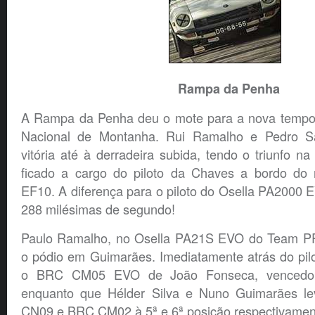
Rampa da Penha
A Rampa da Penha deu o mote para a nova temp
Nacional de Montanha. Rui Ramalho e Pedro Sa
vitória até à derradeira subida, tendo o triunfo 
ficado a cargo do piloto da Chaves a bordo do 
EF10. A diferença para o piloto do Osella PA2000
288 milésimas de segundo!
Paulo Ramalho, no Osella PA21S EVO do Team PRM
o pódio em Guimarães. Imediatamente atrás do pil
o BRC CM05 EVO de João Fonseca, vencedor
enquanto que Hélder Silva e Nuno Guimarães l
CN09 e BRC CM02 à 5ª e 6ª posição respectivamen