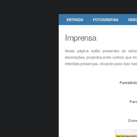
ENTRADA
FOTOGRAFIAS
VÍDE
Imprensa
Nesta página estão presentes as vár
decorações, projectos,entre outros) que t
referidas presenças, clicando para isso n
Famalicão
Far
Cron