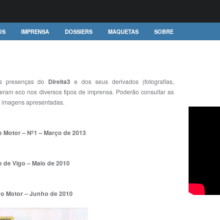
OS
IMPRENSA
DOSSIERS
MAQUETAS
SOBRE
ias presenças do
Direita3
e dos seus derivados (fotografias,
iveram eco nos diversos tipos de imprensa. Poderão consultar as
as imagens apresentadas.
 Motor – Nº1 – Março de 2013
o de Vigo – Maio de 2010
o Motor – Junho de 2010