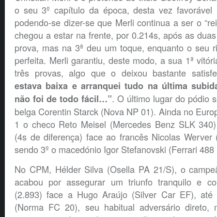
o seu 3º capítulo da época, desta vez favorável 
podendo-se dizer-se que Merli continua a ser o “rei
chegou a estar na frente, por 0.214s, após as duas
prova, mas na 3ª deu um toque, enquanto o seu r
perfeita. Merli garantiu, deste modo, a sua 1ª vitó
três provas, algo que o deixou bastante satisfe
estava baixa e arranquei tudo na última subi
. O último lugar do pódio 
não foi de todo fácil…”
belga Corentin Starck (Nova NP 01). Ainda no Euro
1 o checo Reto Meisel (Mercedes Benz SLK 340)
(4s de diferença) face ao francês Nicolas Werver
sendo 3º o macedónio Igor Stefanovski (Ferrari 488
No CPM, Hélder Silva (Osella PA 21/S), o campeã
acabou por assegurar um triunfo tranquilo e 
(2.893) face a Hugo Araújo (Silver Car EF), até
(Norma FC 20), seu habitual adversário direto,