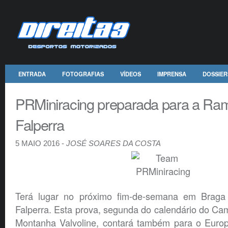
ENTRADA
FOTOGRAFIAS
VÍDEOS
IMPRENSA
DOSSIER
PRMiniracing preparada para a Ra
Falperra
5 MAIO 2016 -
JOSÉ SOARES DA COSTA
Terá lugar no próximo fim-de-semana em Brag
Falperra. Esta prova, segunda do calendário do C
Montanha Valvoline, contará também para o Europ