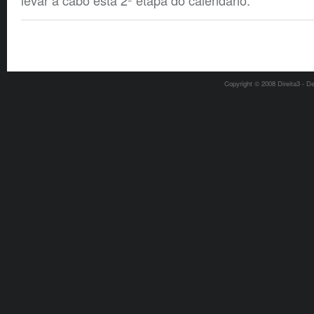
levar a cabo esta 2ª etapa do calendário.
Copyright © 2008 Direita3 - D