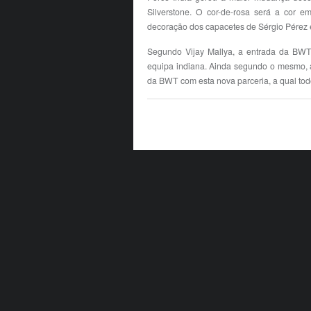
Silverstone. O cor-de-rosa será a cor 
decoração dos capacetes de Sérgio Pérez
Segundo Vijay Mallya, a entrada da BWT
equipa indiana. Ainda segundo o mesmo, 
da BWT com esta nova parceria, a qual to