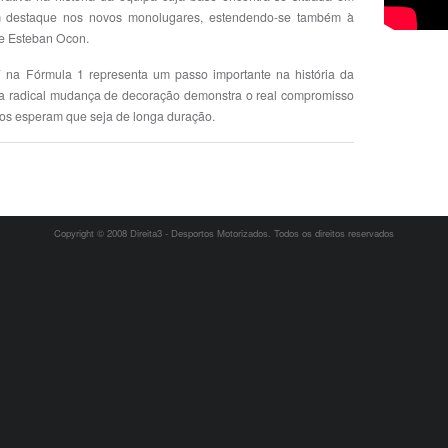
em destaque nos novos monolugares, estendendo-se também à
 e Esteban Ocon.
 na Fórmula 1 representa um passo importante na história da
a radical mudança de decoração demonstra o real compromisso
dos esperam que seja de longa duração.
Copyright © 2008 Direita3 - Desportos Motorizados. Todos os direitos reservados