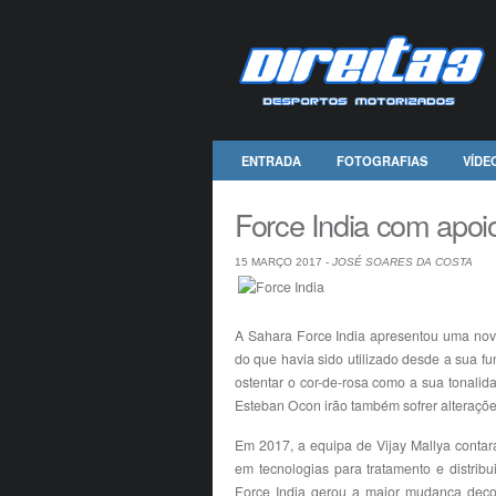
ENTRADA
FOTOGRAFIAS
VÍDE
Force India com apo
15 MARÇO 2017 -
JOSÉ SOARES DA COSTA
A Sahara Force India apresentou uma nov
do que havia sido utilizado desde a sua 
ostentar o cor-de-rosa como a sua tonalid
Esteban Ocon irão também sofrer alteraçõ
Em 2017, a equipa de Vijay Mallya conta
em tecnologias para tratamento e distrib
Force India gerou a maior mudança decor