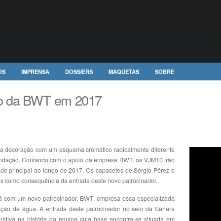
OS
IMPRENSA
DOSSIERS
MAQUETAS
SOBRE
io da BWT em 2017
a decoração com um esquema cromático radicalmente diferente
fundação. Contando com o apoio da empresa BWT, os VJM10 irão
ade principal ao longo de 2017. Os capacetes de Sérgio Pérez e
es como consequência da entrada deste novo patrocinador.
rá com um novo patrocinador, BWT, empresa essa especializada
uição de água. A entrada deste patrocinador no seio da Sahara
ativa na história da equipa cuja base encontra-se situada em