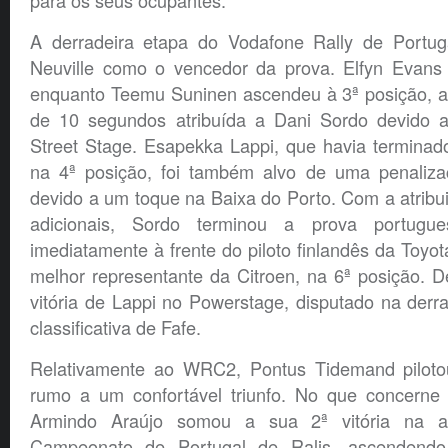
para os seus ocupantes.
A derradeira etapa do Vodafone Rally de Portug
Neuville como o vencedor da prova. Elfyn Evans f
enquanto Teemu Suninen ascendeu à 3ª posição, 
de 10 segundos atribuída a Dani Sordo devido 
Street Stage. Esapekka Lappi, que havia terminad
na 4ª posição, foi também alvo de uma penaliz
devido a um toque na Baixa do Porto. Com a atrib
adicionais, Sordo terminou a prova portugu
imediatamente à frente do piloto finlandês da Toyot
melhor representante da Citroen, na 6ª posição. 
vitória de Lappi no Powerstage, disputado na der
classificativa de Fafe.
Relativamente ao WRC2, Pontus Tidemand pilot
rumo a um confortável triunfo. No que concerne 
Armindo Araújo somou a sua 2ª vitória na a
Campeonato de Portugal de Ralis, ascendendo