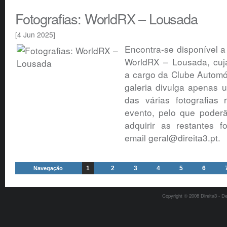
Fotografias: WorldRX – Lousada
[4 Jun 2025]
Encontra-se disponível a 
WorldRX – Lousada, cuj
a cargo da Clube Automó
galeria divulga apenas
das várias fotografias 
evento, pelo que poderã
adquirir as restantes f
email geral@direita3.pt.
1
2
3
4
5
6
Navegação
Copyright © 2008 Direita3 - D