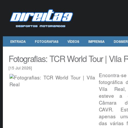
ENTRADA
FOTOGRAFIAS
VÍDEOS
IMPRENSA
DOSSIER
Fotografias: TCR World Tour | Vila 
[15 Jul 2026]
Encontra-se
fotográfica
Vila Real,
esteve a 
Câmara 
CAVR. Est
apenas um
das várias f