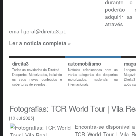
durante o
poderão c
adquirir as 
atr
email geral@direita3.pt.
Ler a noticia completa »
direita3
automobilismo
maga
Todas as novidades do Direita3 –
Notícias relacionadas com as
Lança
Desportos Motorizados, incluindo
várias categorias dos desportos
Magazi
os seus novos conteúdos e
motorizados, nacionais ou
Direita
coberturas de eventos.
internacionais.
após ca
Fotografias: TCR World Tour | Vila Re
[10 Jul 2025]
Encontra-se disponível a 
TCR World Tour | Vila R