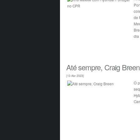
Por
col
de 
Mee
Bre
dia
Até sempre, Craig Breen
[13 Abr 2023]
O p
seq
Hyb
Cam