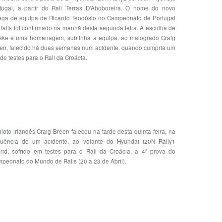
tugal, a partir do Rali Terras D’Aboboreira. O nome do novo
ega de equipa de Ricardo Teodósio no Campeonato de Portugal
Ralis foi confirmado na manhã desta segunda feira. A escolha de
ke é uma homenagem, sublinha a equipa, ao malogrado Craig
en, falecido há duas semanas num acidente, quando cumpria um
 de testes para o Rali da Croácia.
iloto irlandês Craig Breen faleceu na tarde desta quinta-feira, na
uência de um acidente, ao volante do Hyundai i20N Rally1
rid, sofrido em testes para o Rali da Croácia, a 4ª prova do
peonato do Mundo de Ralis (20 a 23 de Abril).