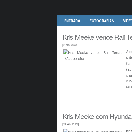
ENTRADA
FOTOGRAFIAS
VÍDE
Kris Meeke vence Rali Te
[2 Mai 2023]
A d
sáb
Cam
(E
cla
o b
rel
Kris Meeke com Hyundai
[24 Abr 2023]
Kri