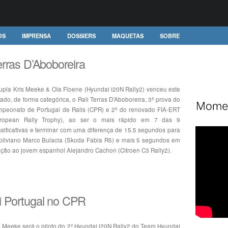
OS
IMPRENSA
DOSSIERS
MAQUETAS
SOBRE
rras D’Aboboreira
upla Kris Meeke & Ola Floene (Hyundai i20N Rally2) venceu este
ado, de forma categórica, o Rali Terras D’Aboboreira, 3ª prova do
peonato de Portugal de Ralis (CPR) e 2ª do renovado FIA-ERT
uropean Rally Trophy), ao ser o mais rápido em 7 das 9
ssificativas e terminar com uma diferença de 15.5 segundos para
oliviano Marco Bulacia (Skoda Fabia R5) e mais 5 segundos em
ação ao jovem espanhol Alejandro Cachon (Citroen C3 Rally2).
 Portugal no CPR
s Meeke será o piloto do 2º Hyundai i20N Rally2 do Team Hyundai