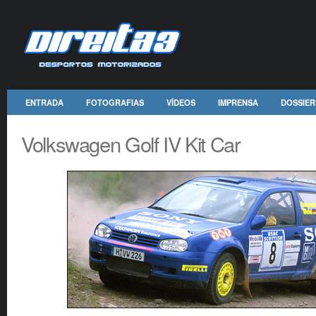
ENTRADA
FOTOGRAFIAS
VÍDEOS
IMPRENSA
DOSSIER
Volkswagen Golf IV Kit Car