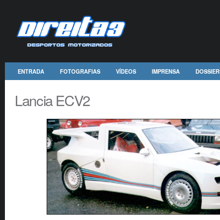
ENTRADA
FOTOGRAFIAS
VÍDEOS
IMPRENSA
DOSSIER
Lancia ECV2