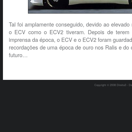
Tal foi amplamente conseguido, devido ao elevado
o ECV como o ECV2 tiveram. Depois de terem s
imprensa da época, o ECV e o ECV2 foram guarda
recordações de uma época de ouro nos Ralis e do q
futuro…
Copyright © 2008 Direita3 - D