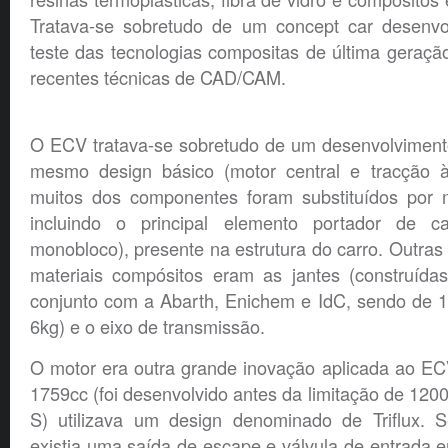
Tratava-se sobretudo de um concept car desenvol
teste das tecnologias compositas de última geraçã
recentes técnicas de CAD/CAM.
O ECV tratava-se sobretudo de um desenvolviment
mesmo design básico (motor central e tracção 
muitos dos componentes foram substituídos por m
incluindo o principal
elemento portador de ca
monobloco), presente na estrutura do carro. Outras 
materiais compósitos eram as jantes (construída
conjunto com
a Abarth, Enichem e IdC,
sendo de 1
6kg) e o
eixo de transmissão.
O motor era outra grande inovação aplicada ao ECV
1759cc (foi desenvolvido antes da limitação de 120
S) utilizava um design denominado de Triflux. 
existia uma saída de escape e válvula de entrada