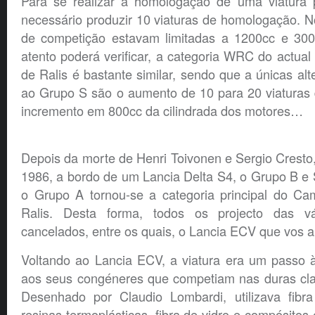
Para se realizar a homologação de uma viatura 
necessário produzir 10 viaturas de homologação. No
de competição estavam limitadas a 1200cc e 300c
atento poderá verificar, a categoria WRC do actu
de Ralis é bastante similar, sendo que a únicas alt
ao Grupo S são o aumento de 10 para 20 viatura
incremento em 800cc da cilindrada dos motores…
Depois da morte de Henri Toivonen e Sergio Cresto
1986, a bordo de um Lancia Delta S4, o Grupo B e
o Grupo A tornou-se a categoria principal do C
Ralis. Desta forma, todos os projecto das v
cancelados, entre os quais, o Lancia ECV que vos 
Voltando ao Lancia ECV, a viatura era um passo à
aos seus congéneres que competiam nas duras clas
Desenhado por Claudio Lombardi, utilizava fibra
resinas termoplásticas, fibra de vidro e compósitos