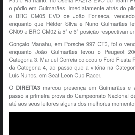
Paulo Ramalho, no Osella PA21S EVO do Team PRM
o pódio em Guimarães. Imediatamente atrás do pil
o BRC CM05 EVO de João Fonseca, vencedor
enquanto que Hélder Silva e Nuno Guimarães l
CN09 e BRC CM02 à 5ª e 6ª posição respectivamen
Gonçalo Manahu, em Porsche 997 GT3, foi o venc
enquanto João Guimarães levou o Peugeot 20
Categoria 3. Manuel Correia colocou o Ford Fiesta R
da Categoria 4, ao passo que a vitória na Categor
Luis Nunes, em Seat Leon Cup Racer.
O
marcou presença em Guimarães e 
DIREITA3
passo a primeira prova do Campeonato Nacional d
até aos seus leitores alguns dos melhores momento