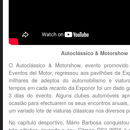
Autoclássico & Motorshow
O Autoclássico & Motorshow, evento promovido
Eventos del Motor, regressou aos pavilhões da Ex
milhares de adeptos do automobilismo e viatura
tempos em cada recanto da Exponor foi um dado ga
3 dias do evento. Alguns clubes automóveis ap
ocasião para efectuarem os seus encontros anuais,
um variado lote de viaturas clássicas nos diversos 
No capítulo desportivo, Mário Barbosa conquistou 
três edições, levando o seu Citroen DS3 WRX à v