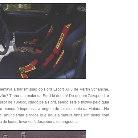
sentava a transmissão do Ford Escort XR3 de Martin Schanche,
razão? Tinha um motor da Ford lá dentro! De origem Zakspeed, o
ssor de 1860cc, criado pela Ford, sendo este o motivo pelo qual
to menos à imprensa, a origem de tal elemento da viatura…No
to, anunciaram a todos que aquela viatura tinha um motor com
sse de todos, levando à descoberta do engodo…