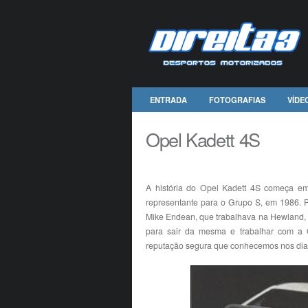
ENTRADA
FOTOGRAFIAS
VÍDE
Opel Kadett 4S
A história do Opel Kadett 4S começa e
representante para o Grupo S, em 1986. P
Mike Endean, que trabalhava na Hewland, f
para sair da mesma e trabalhar com a O
reputação segura que conhecemos nos dias 