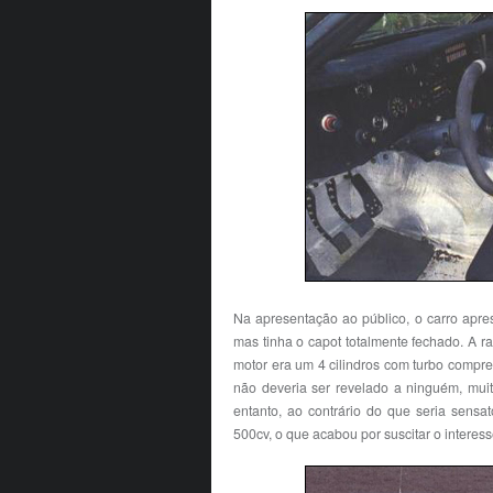
Na apresentação ao público, o carro apre
mas tinha o capot totalmente fechado. A 
motor era um 4 cilindros com turbo compre
não deveria ser revelado a ninguém, mui
entanto, ao contrário do que seria sensa
500cv, o que acabou por suscitar o intere