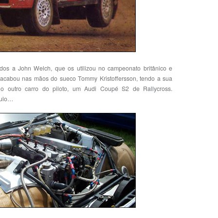
idos a John Welch, que os utilizou no campeonato britânico e
 acabou nas mãos do sueco Tommy Kristoffersson, tendo a sua
a o outro carro do piloto, um Audi Coupé S2 de Rallycross.
culo…