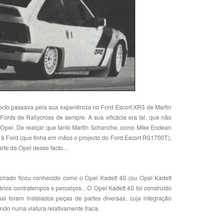
jecto passava pela sua experiência no Ford Escort XR3 de Martin
rds de Rallycross de sempre. A sua eficácia era tal, que não
a Opel. De realçar que tanto Martin Schanche, como Mike Endean
 à Ford (que tinha em mãos o projecto do Ford Escort RS1700T),
arte da Opel desse facto…
 criado ficou conhecido como o Opel Kadett 4S (ou Opel Kadett
rios contratempos e percalços…O Opel Kadett 4S foi construído
l foram instalados peças de partes diversas, cuja integração
ndo numa viatura relativamente fraca.