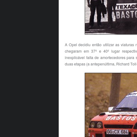
A Opel decidiu então utilizar as viatura
chegaram em 37º e 40º lugar respectiv
inexplicável falta de amortecedores para 
duas etapas (a antepenúltima, Richard Tol