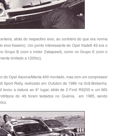
teira, atrás do respectivo eixo, ao contrário do que era norma
do eixo traseiro). Um ponto interessante do Opel Kadett 4S era o
to no Grupo B (com o motor Zakspeed), como no Grupo S (com o
ente limitado a 1200cc).
otor do Opel Ascona/Manta 400 montado, mas com um compressor
udi Sport Rally, realizado em Outubro de 1986 na Grã-Bretanha.
d levou a viatura ao 4º lugar, atrás de 2 Ford RS200 e um MG
protótipos do 4S foram testados no Quénia, em 1985, sendo
0cv.