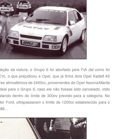
ção da viatura, o Grupo S foi abortado pela FIA (tal como foi
CV), o que prejudicou a Opel, que já tinha dois Opel Kadett 4S
otores atmosféricos de 2400cc, provenientes do Opel Ascona/Manta
deal para o Grupo S, caso ele não tivesse sido cancelado, visto
tando dentro do limite de 300cv previsto para a categoria. No
tor Ford, ultrapassavam o limite de 1200cc estabelecido para o
1986…