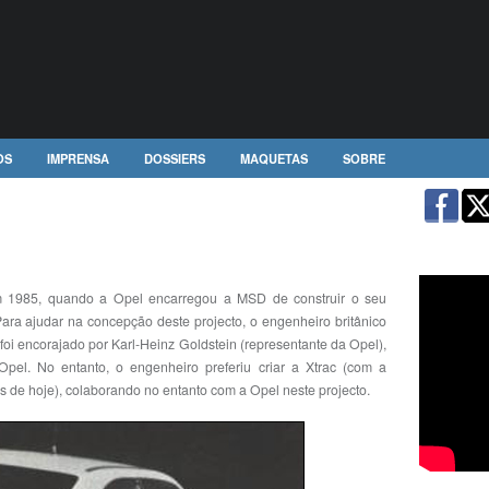
OS
IMPRENSA
DOSSIERS
MAQUETAS
SOBRE
m 1985, quando a Opel encarregou a MSD de construir o seu
ara ajudar na concepção deste projecto, o engenheiro britânico
oi encorajado por Karl-Heinz Goldstein (representante da Opel),
pel. No entanto, o engenheiro preferiu criar a Xtrac (com a
de hoje), colaborando no entanto com a Opel neste projecto.