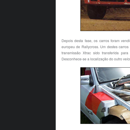
Depois desta fase, os carros foram vend
europeu de Rallycross. Um destes carros
transmissão Xtrac sido transferida par
Desconhece-se a localização do outro veí