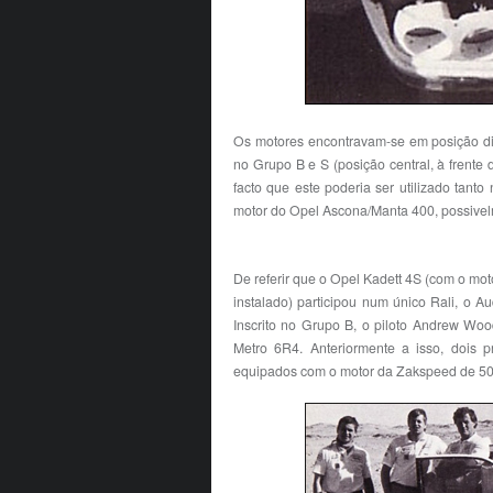
Os motores encontravam-se em posição dian
no Grupo B e S (posição central, à frente 
facto que este poderia ser utilizado tan
motor do Opel Ascona/Manta 400, possivelm
De referir que o Opel Kadett 4S (com o m
instalado) participou num único Rali, o A
Inscrito no Grupo B, o piloto Andrew Woo
Metro 6R4. Anteriormente a isso, dois 
equipados com o motor da Zakspeed de 50