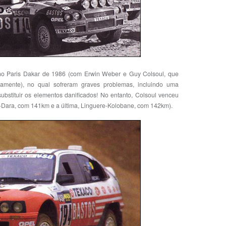
s no Paris Dakar de 1986 (com Erwin Weber e Guy Colsoul, que
amente), no qual sofreram graves problemas, incluindo uma
substituir os elementos danificados! No entanto, Colsoul venceu
l-Dara, com 141km e a última, Linguere-Kolobane, com 142km).