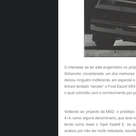
O interesse de ter este engenheiro no pro
Schanche, considerado um dos melhores Fo
deixou ninguém indiferente, em especial 
tinham tentado “vender” o Ford Escort XR3
o qual coincidiu com o conhecimento por p
Voltando ao projecto da MSD, o protótipo
4×4, como alguns denominam), que teve vá
tendo como base o Opel Kadett E, ao qua
acabou por não ser muito estudada, resulta