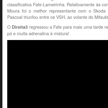
classificativa Fafe-Lameirinha. Relativamente às co
Moura foi o melhor representante com o Skoda 
Pascoal triunfou entre os VSH, ao volante do Mitsub
O
regressou a Fafe para mais uma tarde re
Direita3
pó e muita adrenalina à mistura!