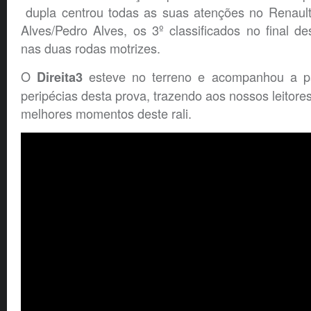
dupla centrou todas as suas atenções no Renaul
Alves/Pedro Alves, os 3º classificados no final de
nas duas rodas motrizes.
O
esteve no terreno e acompanhou a p
Direita3
peripécias desta prova, trazendo aos nossos leitor
melhores momentos deste rali.