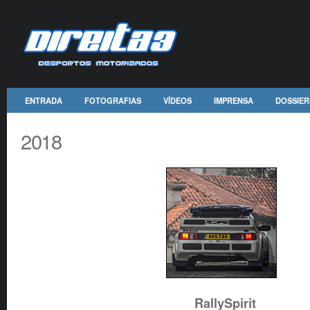
ENTRADA
FOTOGRAFIAS
VÍDEOS
IMPRENSA
DOSSIER
2018
RallySpirit