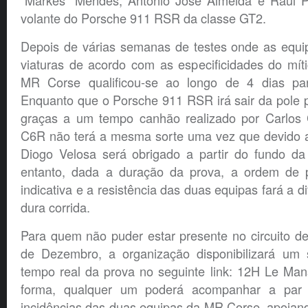
“Markes” Mendes, António José Almeida e Raul P
volante do Porsche 911 RSR da classe GT2.
Depois de várias semanas de testes onde as equi
viaturas de acordo com as especificidades do mític
MR Corse qualificou-se ao longo de 4 dias para
Enquanto que o Porsche 911 RSR irá sair da pole p
graças a um tempo canhão realizado por Carlos 
C6R não terá a mesma sorte uma vez que devido a
Diogo Velosa será obrigado a partir do fundo d
entanto, dada a duração da prova, a ordem de 
indicativa e a resistência das duas equipas fará a di
dura corrida.
Para quem não puder estar presente no circuito d
de Dezembro, a organização disponibilizará um
tempo real da prova no seguinte link:
12H Le Man
forma, qualquer um poderá acompanhar a par 
incidências das duas equipas da MR Corse, apoian