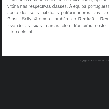
vitória nas respectivas classes. A equipa portugues
apoio dos seus habituais patrocinadores Day Dr
Glass, Rally Xtreme e também do
Direita3 – De
levando as suas marcas além fronteiras neste 
internacional.
Copyright © 2008 Direita3 - D