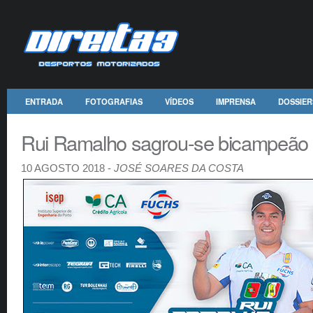
ENTRADA
FOTOGRAFIAS
VÍDEOS
IMPRENSA
DOSSIER
Rui Ramalho sagrou-se bicampeão 
10 AGOSTO 2018 -
JOSÉ SOARES DA COSTA