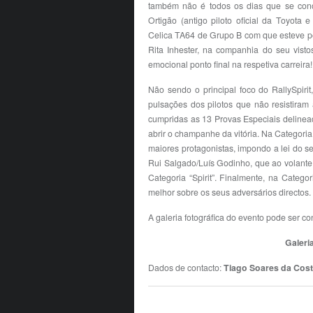
também não é todos os dias que se conc
Ortigão (antigo piloto oficial da Toyota
Celica TA64 de Grupo B com que esteve per
Rita Inhester, na companhia do seu vist
emocional ponto final na respetiva carreira!
Não sendo o principal foco do RallySpirit
pulsações dos pilotos que não resistiram
cumpridas as 13 Provas Especiais delinea
abrir o champanhe da vitória. Na Categoria
maiores protagonistas, impondo a lei do s
Rui Salgado/Luís Godinho, que ao volante
Categoria “Spirit”. Finalmente, na Categor
melhor sobre os seus adversários directos.
A galeria fotográfica do evento pode ser co
Galeria
Dados de contacto:
Tiago Soares da Cos