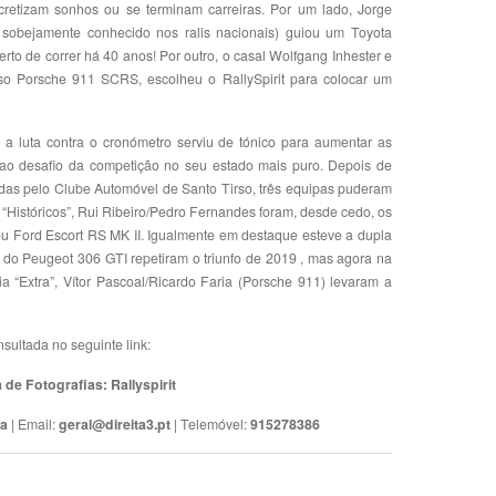
retizam sonhos ou se terminam carreiras. Por um lado, Jorge
 e sobejamente conhecido nos ralis nacionais) guiou um Toyota
to de correr há 40 anos! Por outro, o casal Wolfgang Inhester e
oso Porsche 911 SCRS, escolheu o RallySpirit para colocar um
, a luta contra o cronómetro serviu de tónico para aumentar as
 ao desafio da competição no seu estado mais puro. Depois de
das pelo Clube Automóvel de Santo Tirso, três equipas puderam
 “Históricos”, Rui Ribeiro/Pedro Fernandes foram, desde cedo, os
eu Ford Escort RS MK II. Igualmente em destaque esteve a dupla
 do Peugeot 306 GTI repetiram o triunfo de 2019 , mas agora na
ia “Extra”, Vítor Pascoal/Ricardo Faria (Porsche 911) levaram a
nsultada no seguinte link:
 de Fotografias: Rallyspirit
ta
| Email:
geral@direita3.pt
| Telemóvel:
915278386