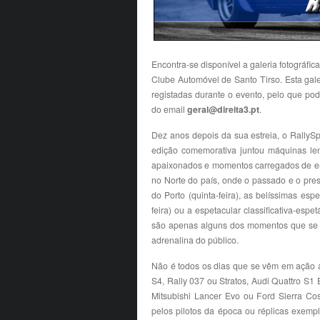
Encontra-se disponível a galeria fotográfic
Clube Automóvel de Santo Tirso. Esta gal
registadas durante o evento, pelo que pode
do email
geral@direita3.pt
.
Dez anos depois da sua estreia, o RallySp
edição comemorativa juntou máquinas lend
apaixonados e momentos carregados de em
no Norte do país, onde o passado e o pre
do Porto (quinta-feira), as belíssimas esp
feira) ou a espetacular classificativa-esp
são apenas alguns dos momentos que se 
adrenalina do público.
Não é todos os dias que se vêm em ação a
S4, Rally 037 ou Stratos, Audi Quattro S
Mitsubishi Lancer Evo ou Ford Sierra Cos
pelos pilotos da época ou réplicas exempl