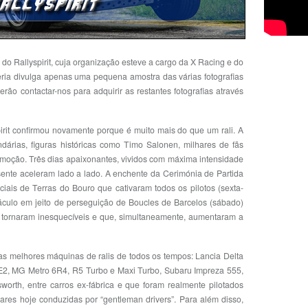
a do Rallyspirit, cuja organização esteve a cargo da X Racing e do
eria divulga apenas uma pequena amostra das várias fotografias
rão contactar-nos para adquirir as restantes fotografias através
irit confirmou novamente porque é muito mais do que um rali. A
árias, figuras históricas como Timo Salonen, milhares de fãs
oção. Três dias apaixonantes, vividos com máxima intensidade
sente aceleram lado a lado. A enchente da Cerimónia de Partida
eciais de Terras do Bouro que cativaram todos os pilotos (sexta-
etáculo em jeito de perseguição de Boucles de Barcelos (sábado)
tornaram inesquecíveis e que, simultaneamente, aumentaram a
s melhores máquinas de ralis de todos os tempos: Lancia Delta
1 E2, MG Metro 6R4, R5 Turbo e Maxi Turbo, Subaru Impreza 555,
worth, entre carros ex-fábrica e que foram realmente pilotados
ares hoje conduzidas por “gentleman drivers”. Para além disso,