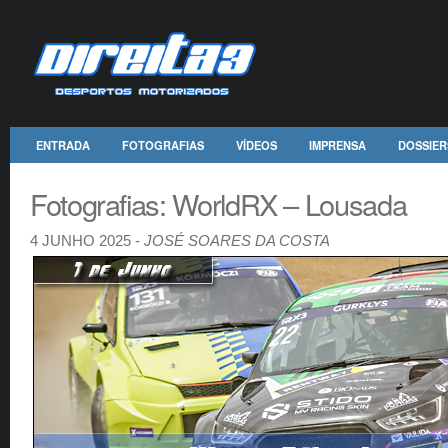
ENTRADA
FOTOGRAFIAS
VÍDEOS
IMPRENSA
DOSSIER
Fotografias: WorldRX – Lousada
4 JUNHO 2025 -
JOSÉ SOARES DA COSTA