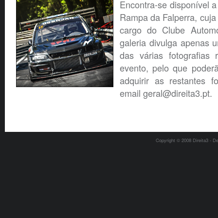
Encontra-se disponível a 
Rampa da Falperra, cuja
cargo do Clube Automó
galeria divulga apenas
das várias fotografias 
evento, pelo que poderã
adquirir as restantes f
email geral@direita3.pt.
Copyright © 2008 Direita3 - D