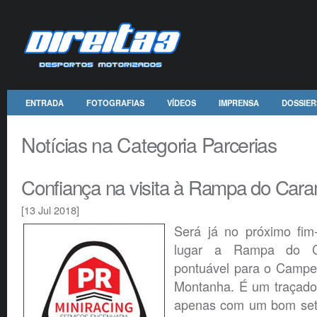
ENTRADA
FOTOGRAFIAS
VÍDEOS
IMPRENSA
DOSSIER
Notícias na Categoria Parcerias
Confiança na visita à Rampa do Car
[13 Jul 2018]
Será já no próximo fim
lugar a Rampa do C
pontuável para o Campe
Montanha. É um traçado 
apenas com um bom set