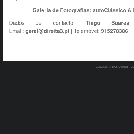
Galeria de Fotografias: autoClássico 
Dados de contacto:
Tiago Soare
Email:
| Telemóvel:
geral@direita3.pt
915278386
Copyright © 2008 Direita3 - D