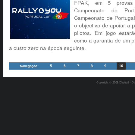
FPAK, em 5 provas 
Campeonato de Por
Campeonato de Portugal 
o objectivo de apoiar a 
pilotos. Em jogo estarã
como a garantia de um p
a custo zero na época seguinte.
5
6
7
8
9
10
Navegação
Copyright © 2008 Direita3 - D