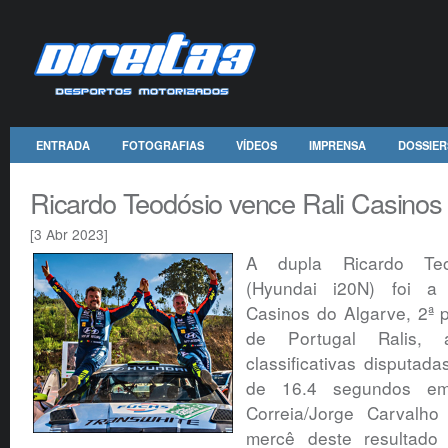
ENTRADA
FOTOGRAFIAS
VÍDEOS
IMPRENSA
DOSSIER
Ricardo Teodósio vence Rali Casinos
[3 Abr 2023]
A dupla Ricardo Teod
(Hyundai i20N) foi a
Casinos do Algarve, 2ª
de Portugal Ralis,
classificativas disputa
de 16.4 segundos em
Correia/Jorge Carvalho
mercê deste resultado